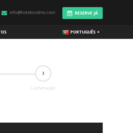
info@hotelocolmo.com
RESERVE JÁ
TOS
PORTUGUÊS
+
3
Confirmação