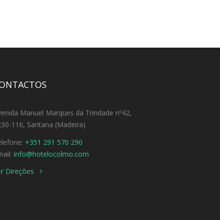
ONTACTOS
venida Manuel Marques da Trindade nº42,
30-116, Santana (Madeira)
elefone:
+351 291 570 290
ail:
info@hotelocolmo.com
er Direções