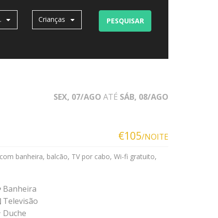
tos
Crianças
PESQUISAR
SEX, 07/AGO
ATÉ
SÁB, 08/AGO
€105
/NOITE
om banheira, balcão, TV por cabo, Wi-fi gratuito,
Banheira
Televisão
Duche