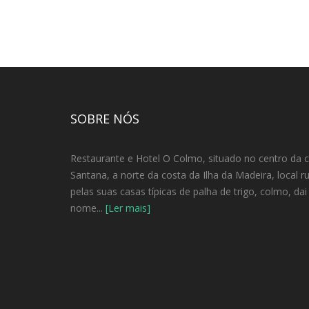
SOBRE NÓS
Restaurante e Hotel O Colmo, situado no centro da 
Santana, a norte da costa da Ilha da Madeira, local r
pelas suas casas típicas de palha de trigo, colmo, da
nome...
[Ler mais]