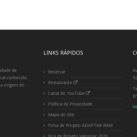
LINKS RÁPIDOS
C
cidade de
A
Reservar
ural conhecido
92
Restaurante
i a origem do
T
Canal do YouTube
Em
Política de Privacidade
V
Mapa do Site
Ficha de Projeto ADAPTAR RAM
Fica de Projeto Valorizar 2020