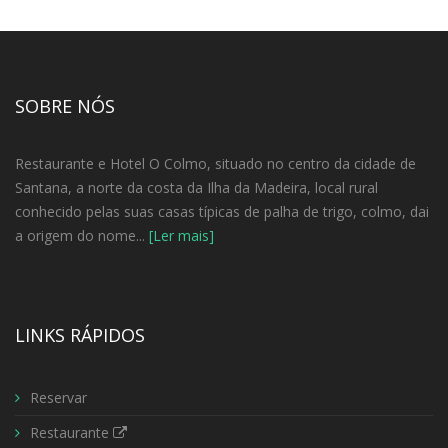
SOBRE NÓS
Restaurante e Hotel O Colmo, situado no centro da cidade de
Santana, a norte da costa da Ilha da Madeira, local rural
conhecido pelas suas casas típicas de palha de trigo, colmo, dai
a origem do nome...
[Ler mais]
LINKS RÁPIDOS
Reservar
Restaurante