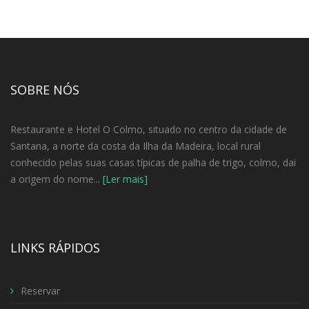
SOBRE NÓS
Restaurante e Hotel O Colmo, situado no centro da cidade de
Santana, a norte da costa da Ilha da Madeira, local rural
conhecido pelas suas casas típicas de palha de trigo, colmo, dai
a origem do nome...
[Ler mais]
LINKS RÁPIDOS
Reservar